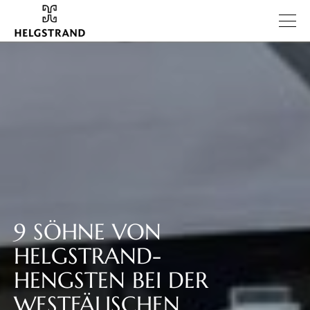
9 SÖHNE VON
HELGSTRAND-
HENGSTEN BEI DER
WESTFÄLISCHEN