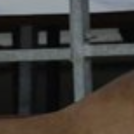
Verkaufspferde
Hengste
Pferdewohl
Neuigkeiten
Info
Kontakt