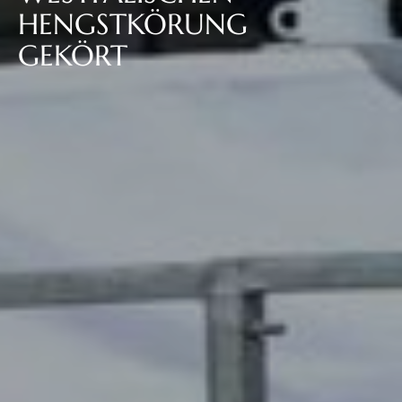
HENGSTKÖRUNG
GEKÖRT
All
Pages
Sales Horses
Stallions
News
Über uns