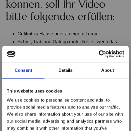
können, soll Ihr Video
bitte folgendes erfüllen:
Gefilmt zu Hause oder an einem Turnier
Schritt, Trab und Galopp (unter Reiter, wenn das
Pferd eingeritten ist)
Ein zusammenhängendes Video
Aufgenommen am selben Tag
Consent
Details
About
Sehen Sie
dieses Video
als Inspiration an
This website uses cookies
We use cookies to personalise content and ads, to
provide social media features and to analyse our traffic.
We also share information about your use of our site with
our social media, advertising and analytics partners who
may combine it with other information that you’ve