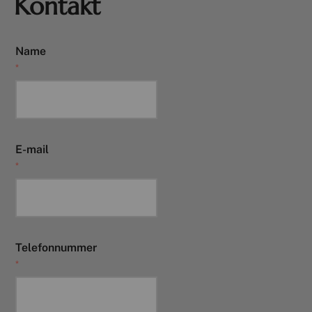
Kontakt
Name
*
E-mail
*
All
Pages
Sales Horses
Stallions
News
Telefonnummer
*
Über uns