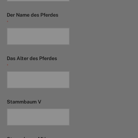
Verkaufspferde
Der Name des Pferdes
*
Hengste
Pferdewohl
Das Alter des Pferdes
*
Neuigkeiten
Info
Stammbaum V
Kontakt