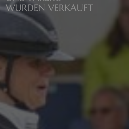
WURDEN VERKAUFT
All
Pages
Sales Horses
Stallions
News
Über uns