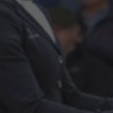
Verkaufspferde
Hengste
Pferdewohl
Neuigkeiten
Info
Kontakt