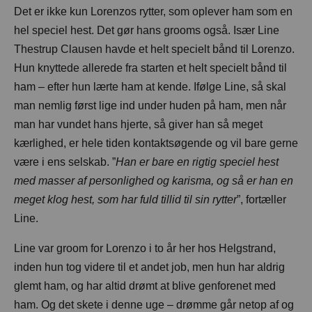
Det er ikke kun Lorenzos rytter, som oplever ham som en
hel speciel hest. Det gør hans grooms også. Især Line
Thestrup Clausen havde et helt specielt bånd til Lorenzo.
Hun knyttede allerede fra starten et helt specielt bånd til
ham – efter hun lærte ham at kende. Ifølge Line, så skal
man nemlig først lige ind under huden på ham, men når
man har vundet hans hjerte, så giver han så meget
kærlighed, er hele tiden kontaktsøgende og vil bare gerne
være i ens selskab. ”
Han er bare en rigtig speciel hest
med masser af personlighed og karisma, og så er han en
meget klog hest, som har fuld tillid til sin rytter
”, fortæller
Line.
Line var groom for Lorenzo i to år her hos Helgstrand,
inden hun tog videre til et andet job, men hun har aldrig
glemt ham, og har altid drømt at blive genforenet med
ham. Og det skete i denne uge – drømme går netop af og