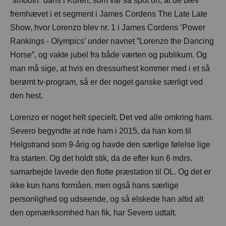
”smooth” dans i Küren, som var så spot on, at de blev
fremhævet i et segment i James Cordens The Late Late
Show, hvor Lorenzo blev nr. 1 i James Cordens ’Power
Rankings - Olympics’ under navnet ”Lorenzo the Dancing
Horse”, og vakte jubel fra både værten og publikum. Og
man må sige, at hvis en dressurhest kommer med i et så
berømt tv-program, så er der noget ganske særligt ved
den hest.
Lorenzo er noget helt specielt. Det ved alle omkring ham.
Severo begyndte at ride ham i 2015, da han kom til
Helgstrand som 9-årig og havde den særlige følelse lige
fra starten. Og det holdt stik, da de efter kun 6 mdrs.
samarbejde lavede den flotte præstation til OL. Og det er
ikke kun hans formåen, men også hans særlige
personlighed og udseende, og så elskede han altid alt
den opmærksomhed han fik, har Severo udtalt.