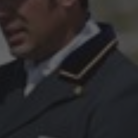
News
Om os
Salgsheste
Hingste
Hestevelfærd
Nyheder