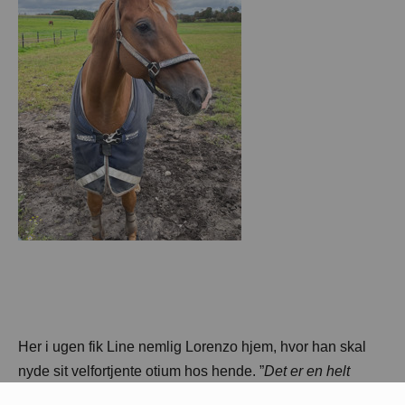
Her i ugen fik Line nemlig Lorenzo hjem, hvor han skal
nyde sit velfortjente otium hos hende. ”
Det er en helt
fantastisk mulighed og en drøm jeg ikke turde håbe på,