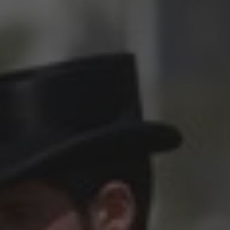
All
Pages
Sales Horses
Stallions