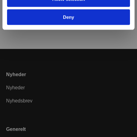
slettet. Er der ønske om indsigt eller har du spørgsmål
vedr. vores cookie- og privatlivspolitik, er du velkommen
Deny
til at kontakte os på e-mail
it@helgstranddressage.dk
.
Nyheder
Nyheder
Nyhedsbrev
Generelt