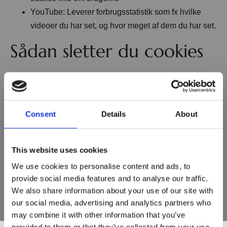
YouTube: Leverer forbrugsstatistik som fx hvilke
videoer du har set, og hvor meget af dem du har set.
Sådan sletter du cookies
Cookies sletter sig selv efter en rum tid, men de fornyes
under hvert besøg, såfremt du accepterer brugen af dem.
Du kan til enhver tid helt blokere for cookies eller slette
Consent
Details
About
dem.
Her kan du læse mere om, hvad cookies er
This website uses cookies
-
https://minecookies.org/cookiehandtering/
We use cookies to personalise content and ads, to
Ønsker du at slette cookies, så kan du se en vejledning til
provide social media features and to analyse our traffic.
We also share information about your use of our site with
det her -
https://minecookies.org/cookiehandtering/
our social media, advertising and analytics partners who
Nyhedsbrevstilmelding
may combine it with other information that you’ve
provided to them or that they’ve collected from your use