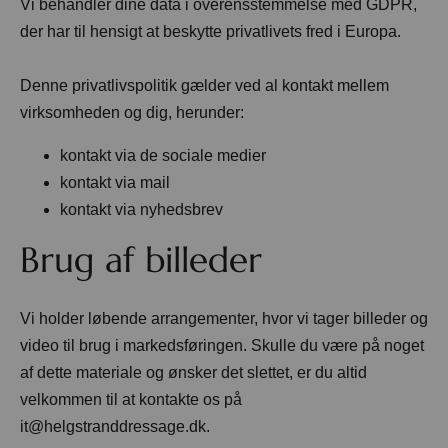
Vi behandler dine data i overensstemmelse med GDPR,
der har til hensigt at beskytte privatlivets fred i Europa.
Denne privatlivspolitik gælder ved al kontakt mellem
All
Pages
Sales Horses
Stallions
virksomheden og dig, herunder:
News
kontakt via de sociale medier
kontakt via mail
kontakt via nyhedsbrev
Om os
Brug af billeder
Salgsheste
Vi holder løbende arrangementer, hvor vi tager billeder og
video til brug i markedsføringen. Skulle du være på noget
Hingste
af dette materiale og ønsker det slettet, er du altid
velkommen til at kontakte os på
Hestevelfærd
it@helgstranddressage.dk
.