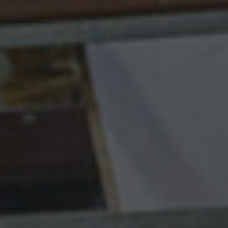
Om os
Salgsheste
Hingste
Hestevelfærd
Nyheder
Info