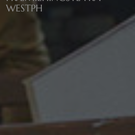
WESTPH
All
Pages
Sales Horses
Stallions
News