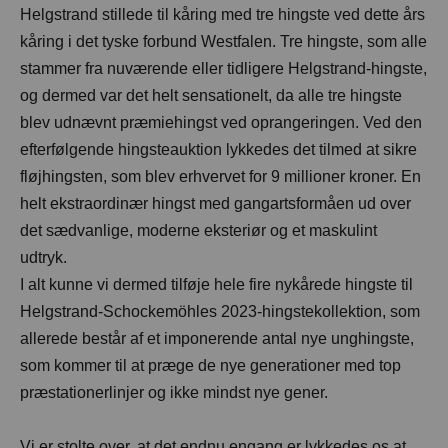
Helgstrand stillede til kåring med tre hingste ved dette års
kåring i det tyske forbund Westfalen. Tre hingste, som alle
stammer fra nuværende eller tidligere Helgstrand-hingste,
og dermed var det helt sensationelt, da alle tre hingste
blev udnævnt præmiehingst ved oprangeringen. Ved den
efterfølgende hingsteauktion lykkedes det tilmed at sikre
fløjhingsten, som blev erhvervet for 9 millioner kroner. En
helt ekstraordinær hingst med gangartsformåen ud over
det sædvanlige, moderne eksteriør og et maskulint
udtryk.
I alt kunne vi dermed tilføje hele fire nykårede hingste til
Helgstrand-Schockemöhles 2023-hingstekollektion, som
allerede består af et imponerende antal nye unghingste,
som kommer til at præge de nye generationer med top
præstationerlinjer og ikke mindst nye gener.
Vi er stolte over, at det endnu engang er lykkedes os at