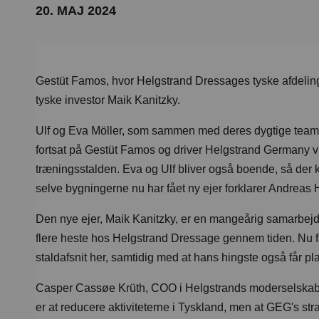
20. MAJ 2024
Gestüt Famos, hvor Helgstrand Dressages tyske afdeling,
tyske investor Maik Kanitzky.
Ulf og Eva Möller, som sammen med deres dygtige team 
fortsat på Gestüt Famos og driver Helgstrand Germany 
træningsstalden. Eva og Ulf bliver også boende, så der k
selve bygningerne nu har fået ny ejer forklarer Andreas 
Den nye ejer, Maik Kanitzky, er en mangeårig samarbejd
flere heste hos Helgstrand Dressage gennem tiden. Nu 
staldafsnit her, samtidig med at hans hingste også får p
Casper Cassøe Krüth, COO i Helgstrands moderselskab G
er at reducere aktiviteterne i Tyskland, men at GEG's str