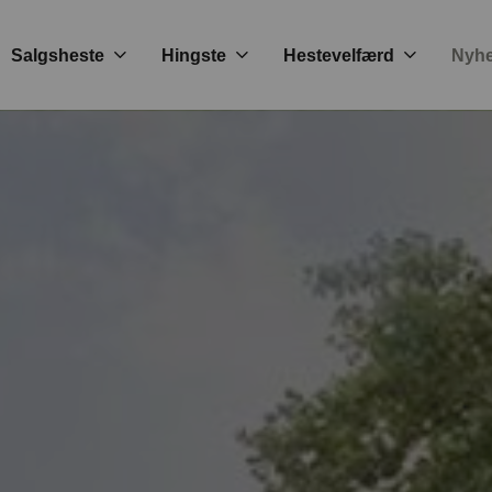
Salgsheste
Hingste
Hestevelfærd
Nyh