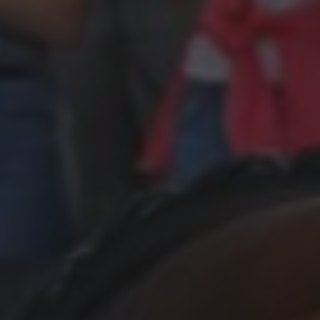
Salgsheste
Hingste
Hestevelfærd
Nyheder
Info
Kontakt