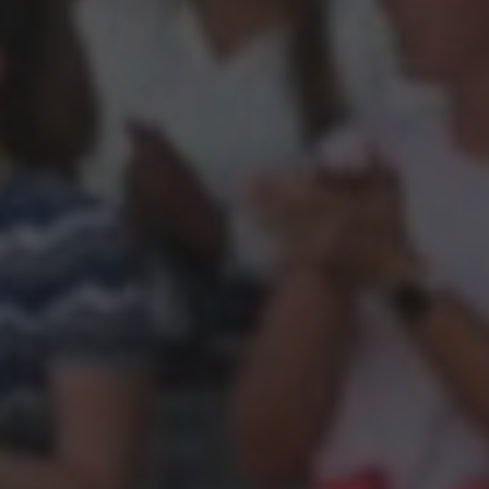
All
Pages
Sales Horses
Stallions
News
Om os