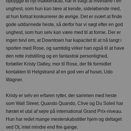
opbygge et nyt makkerskab, har vi valgt at investere i en
unghest, som hun kan lære at kende, sideløbende med,
at hun fortsat konkurrerer de øvrige. Det er svært at finde
gode uddannede heste, så derfor har vi søgt efter en god
unghest, som hun selv kan være med til at forme. Der er
ingen tvivl om, at Downtown har kapacitet til at nå langt i
sporten med Rose, og samtidig virker han også til at have
den rette indstilling og en fantastisk personlighed,
fortæller Kristy Oatley, mor til Rose, der fik formidlet
kontakten til Helgstrand af en god ven af huset, Udo
Wagner.
Kristy er selv en erfaren rytter, der sammen med heste
som Wall Street, Quando Quando, Clive og Du Soleil har
høstet et utal af sejre på international Grand Prix-niveau.
Hun har redet mange mesterskabstitler hjem og deltaget
ved OL intet mindre end fire gange.