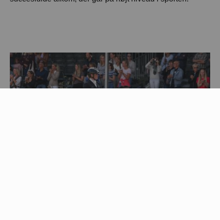
Billede: Downtown og Jeanna Högberg, der vandt sølv ved