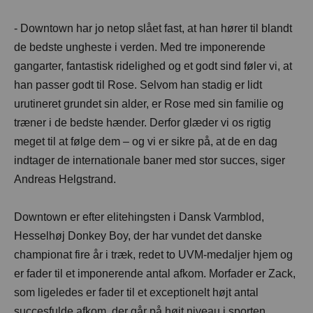
- Downtown har jo netop slået fast, at han hører til blandt
de bedste ungheste i verden. Med tre imponerende
gangarter, fantastisk ridelighed og et godt sind føler vi, at
han passer godt til Rose. Selvom han stadig er lidt
urutineret grundet sin alder, er Rose med sin familie og
træner i de bedste hænder. Derfor glæder vi os rigtig
meget til at følge dem – og vi er sikre på, at de en dag
indtager de internationale baner med stor succes, siger
Andreas Helgstrand.
Downtown er efter elitehingsten i Dansk Varmblod,
Hesselhøj Donkey Boy, der har vundet det danske
championat fire år i træk, redet to UVM-medaljer hjem og
er fader til et imponerende antal afkom. Morfader er Zack,
som ligeledes er fader til et exceptionelt højt antal
succesfulde afkom, der går på højt niveau i sporten.