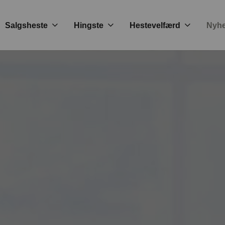
Salgsheste
Hingste
Hestevelfærd
Nyh