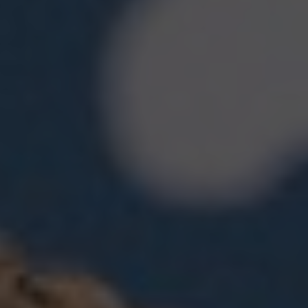
All
Pages
Sales Horses
Stallions
News
Om os