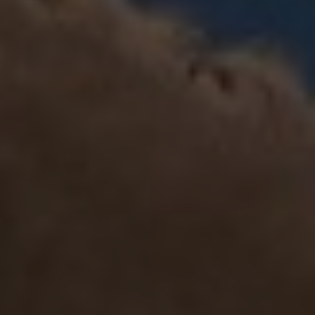
Salgsheste
Hingste
Hestevelfærd
Nyheder
Info
Kontakt