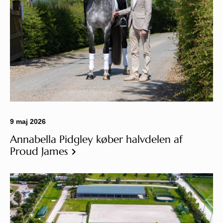
All
Pages
Sales Horses
Stallions
News
Om os
9 maj 2026
Annabella Pidgley køber halvdelen af
Salgsheste
Proud James
Hingste
Hestevelfærd