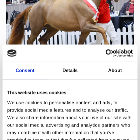
Consent
Details
About
2 december 2025
This website uses cookies
Helgstrand Dressage indkøber to nye
We use cookies to personalise content and ads, to
præmiehingste
provide social media features and to analyse our traffic.
We also share information about your use of our site with
our social media, advertising and analytics partners who
may combine it with other information that you’ve
provided to them or that they’ve collected from your use