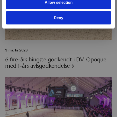
Allow selection
Deny
9 marts 2023
6 fire-års hingste godkendt i DV, Opoque
med 1-års avlsgodkendelse