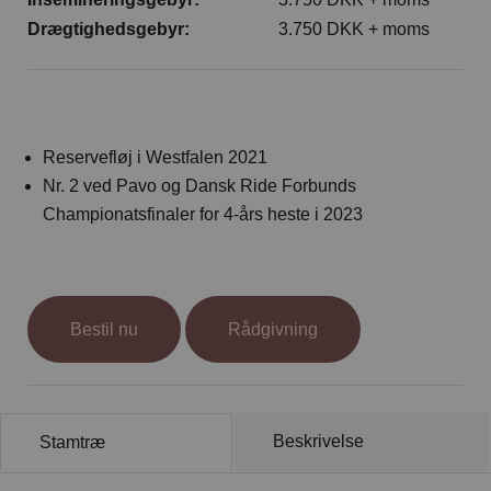
All
Pages
Sales Horses
Stallions
Drægtighedsgebyr:
3.750 DKK + moms
News
Om os
Reservefløj i Westfalen 2021
Nr. 2 ved Pavo og Dansk Ride Forbunds
Championatsfinaler for 4-års heste i 2023
Salgsheste
Hingste
Bestil nu
Rådgivning
Hestevelfærd
Beskrivelse
Stamtræ
Nyheder