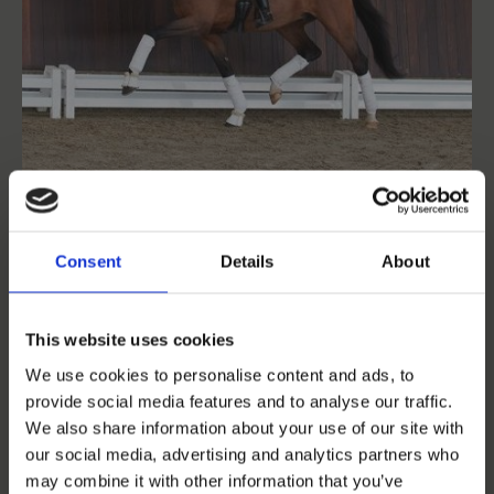
SH Finest Hour
Consent
Details
About
Franklin
-
Zack
-
Don Schufro
Født:
2018
|
Højde:
173 cm
|
Farve:
Brun
This website uses cookies
7.500 DKK + moms
We use cookies to personalise content and ads, to
provide social media features and to analyse our traffic.
We also share information about your use of our site with
our social media, advertising and analytics partners who
may combine it with other information that you’ve