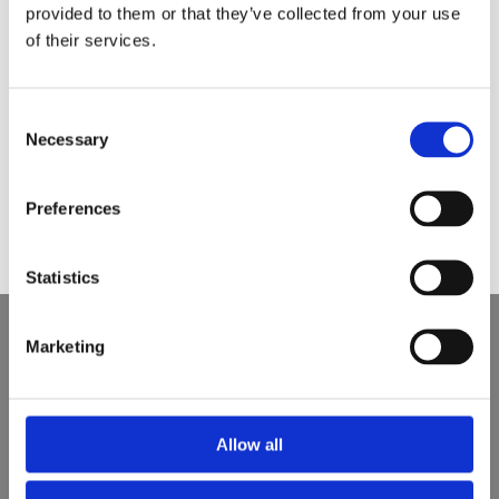
provided to them or that they’ve collected from your use
of their services.
Would you like to visit our English
Website?
Consent
Necessary
Selection
Related news
Yes
No
Preferences
Statistics
Marketing
Allow all