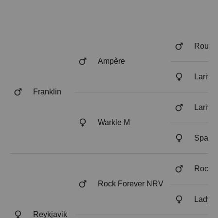
Info
Kontakt
Rouss
Ampère
Larivo
Franklin
Larivo
Warkle M
Sparkl
Rockwe
Rock Forever NRV
Lady 
Reykjavik