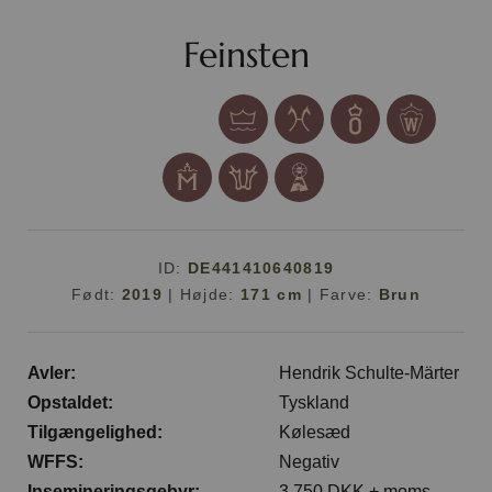
Feinsten
ID:
DE441410640819
Født:
2019
|
Højde:
171 cm
|
Farve:
Brun
Avler:
Hendrik Schulte-Märter
Opstaldet:
Tyskland
Tilgængelighed:
Kølesæd
WFFS:
Negativ
Insemineringsgebyr:
3.750 DKK + moms