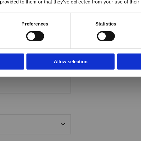
 provided to them or that they’ve collected from your use of their
Yes
No
Preferences
Statistics
Allow selection