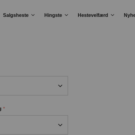
Salgsheste
Hingste
Hestevelfærd
Nyh
*
g