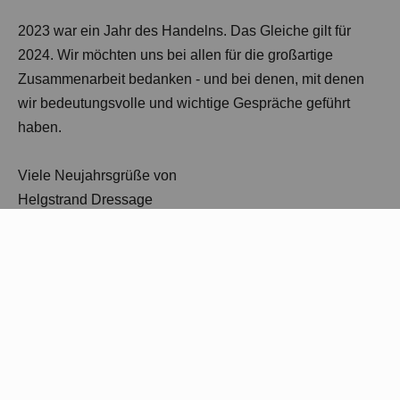
2023 war ein Jahr des Handelns. Das Gleiche gilt für
2024. Wir möchten uns bei allen für die großartige
Zusammenarbeit bedanken - und bei denen, mit denen
wir bedeutungsvolle und wichtige Gespräche geführt
haben.
Viele Neujahrsgrüße von
Helgstrand Dressage
Ähnliche neuigkeiten