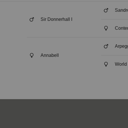
Sandro
Sir Donnerhall I
Conte
Arpeg
Annabell
World