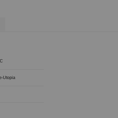
 C
e-Utopia