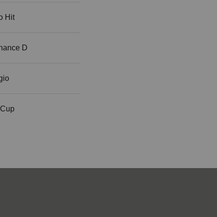
 Hit
nance D
gio
 Cup