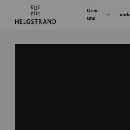
Über
Verk
uns