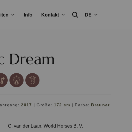
iten
Info
Kontakt
DE
c Dream
ahrgang:
2017
|
Größe:
172 cm
|
Farbe:
Brauner
C. van der Laan, World Horses B. V.