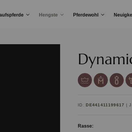
aufspferde
Hengste
Pferdewohl
Neuigke
Dynami
ID:
DE441411199617
|
J
Rasse: